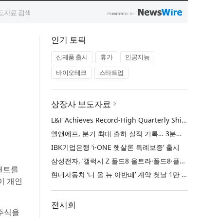
인기 토픽
신제품 출시
휴가
인공지능
바이오테크
스타트업
상장사 보도자료
L&F Achieves Record-High Quarterly Shipments, Begins LFP Supply for North American ESS in Q3 Advancing its Two-Track NCM and LFP Growth Strategy
엘앤에프, 분기 최대 출하 실적 기록… 3분기 북미 ESS향 LFP 공급 착수 NCM+LFP ‘2-Track’ 성장 전략 실현
IBK기업은행 ‘i-ONE 햇살론 특례보증’ 출시
삼성전자, ‘갤럭시 Z 폴드8 울트라·폴드8·플립8’과 ‘갤럭시 워치 울트라2·워치9’ 국내 공식 출시
랜트를
현대자동차 ‘디 올 뉴 아반떼’ 계약 첫날 1만 대 돌파
이 개인
전시회
 주식을