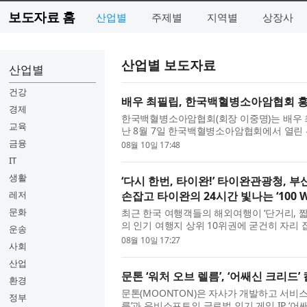
보도자료 홈
산업별
주제별
지역별
상장사
산업별 보도자료
산업별
건강
배우 최필립, 한국백혈병소아암협회 
경제
한국백혈병소아암협회(회장 이중명)는 배우 
교육
난 8월 7일 한국백혈병소아암협회에서 열린
가운데 위촉장을 전달하고, 소아암 ...
금융
08월 10일 17:48
IT
생활
‘다시 한번, 타이완!’ 타이완관광청,
레저
손잡고 타이완의 24시간 빛나는 ‘100 W
문화
최근 한국 여행객들의 해외여행이 ‘단거리, 
의 인기 여행지 상위 10위권에 굳건히 자리 
운송
오는 추석 연휴 여행 열기를 ...
08월 10일 17:27
사회
산업
문톤 ‘워처 오브 렐름’, ‘어쌔신 크리드
환경
문톤(MOONTON)은 자사가 개발하고 서비스
정부
름’과 유비소프트의 글로벌 인기 게임 IP ‘