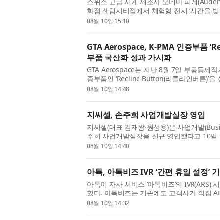
스위스 고급 시계 제조사 오데마 피게(Audema
화점 센텀시티점에서 체험형 전시 ‘시간을 빚다: 르
Le Brassus to Busan)’를 개최한다...
08월 10일 15:10
GTA Aerospace, K-PMA 인증부품 ‘
부품 국산화 성과 가시화
GTA Aerospace는 지난 8월 7일 부품등제작자증명(
증부품인 ‘Recline Button(리클라인버튼
했다고 밝혔다. 이번 Recline Button ...
08월 10일 14:48
지씨셀, 손주희 사업개발실장 영입
지씨셀(대표 김재왕·원성용)은 사업개발(Busine
주희 사업개발실장을 신규 영입했다고 10일
하고 같은 대학 의과대학에서 내과학...
08월 10일 14:40
아톡, 아톡비즈 IVR ‘간편 휴일 설정
아톡이 자사 서비스 ‘아톡비즈’의 IVR(ARS
혔다. 아톡비즈는 기존에도 고객사가 직접 A
편집할 수 있는 맞춤형 IVR 환...
08월 10일 14:32