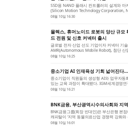
SSD용 NAND 플래시 컨트롤러의 설계와 
(Silicon Motion Technology Corporat
PerformaShape™ 기술을 탑재한 새로운 ‘MonTi
08월 10일 16:30
몰렉스, 휴머노이드 로봇의 양산 규모 확
드 전원 및 신호 커넥터 출시
글로벌 전자 산업 선도 기업이자 커넥터 기술
AMR(Autonomous Mobile Robot),
기 위해 특별히 설계된 상호 연결 플...
08월 10일 16:25
중소기업 AI 인재육성 기회 넓어진다… 
중소기업이 직원들의 생성형 AI와 업무자동화
있는 교육 과정이 확대됐다. IGM세계경
는 ‘2026년 중소기업 인재키움 프리미...
08월 10일 16:21
BNK금융, 부산광역시수의사회와 지
BNK금융그룹(회장 빈대인)은 부산은행 본점
캐피탈이 ‘지역 동물의료산업 경쟁력 강화와
10일(월) 밝혔다. 이번 협약은 지역 동...
08월 10일 16:01