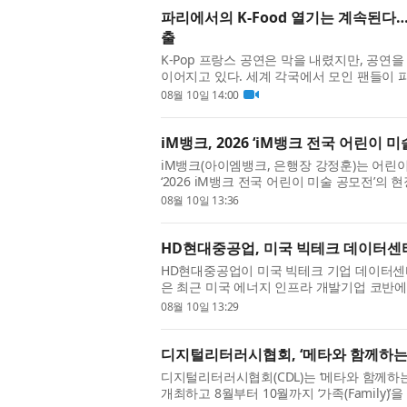
파리에서의 K-Food 열기는 계속된다… 
출
K-Pop 프랑스 공연은 막을 내렸지만, 공연을
이어지고 있다. 세계 각국에서 모인 팬들이 
들의 발길이 계속되고 있으며, K-Po...
08월 10일 14:00
iM뱅크, 2026 ‘iM뱅크 전국 어린이 
iM뱅크(아이엠뱅크, 은행장 강정훈)는 어린
‘2026 iM뱅크 전국 어린이 미술 공모전’의 
매년 iM뱅크가 실시하는 대표적인...
08월 10일 13:36
HD현대중공업, 미국 빅테크 데이터센
HD현대중공업이 미국 빅테크 기업 데이터센
은 최근 미국 에너지 인프라 개발기업 코반에너지그룹
센(HiMSEN) 엔진 기반의 발전설비 공급계...
08월 10일 13:29
디지털리터러시협회, ‘메타와 함께하는 
디지털리터러시협회(CDL)는 ‘메타와 함께하는 AI 페스
개최하고 8월부터 10월까지 ‘가족(Family)