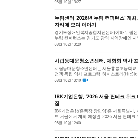
행사는 과학기술정보통신부가 ...
08월 10일 13:27
누림센터 ‘2026년 누림 컨퍼런스’ 개
자리에 모여 이야기
경기도장애인복지종합지원센터(이하 누림센터)가 
누림 컨퍼런스는 경기도 광역 지역장애인 
안 추진해 온 경기도 자립전환지원...
08월 10일 13:20
시립동대문청소년센터, 체험형 역사 프로그
시립동대문청소년센터는 서울홍릉초등학교 5
전쟁·독립 역사 프로그램 ‘하이스토리(Hi :St
운동과 한국전쟁을 중심으로 우리...
08월 10일 13:10
IBK기업은행, ‘2026 서울 핀테크 위크
집
IBK기업은행(은행장 장민영)은 서울특별시,
드 서울에서 개최 예정인 ‘2026 서울 핀테크
모집한다고 밝혔다. 이번 데모데...
08월 10일 12:00