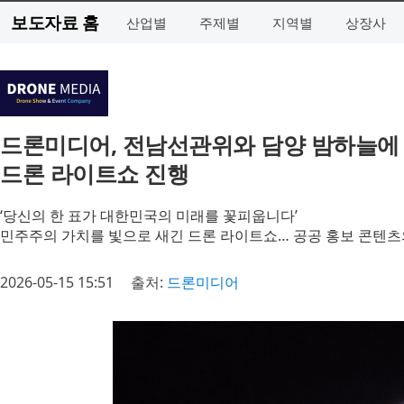
보도자료 홈
산업별
주제별
지역별
상장사
드론미디어, 전남선관위와 담양 밤하늘에 
드론 라이트쇼 진행
‘당신의 한 표가 대한민국의 미래를 꽃피웁니다’
민주주의 가치를 빛으로 새긴 드론 라이트쇼… 공공 홍보 콘텐츠
2026-05-15 15:51
출처:
드론미디어