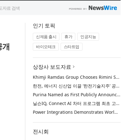
인기 토픽
신제품 출시
휴가
인공지능
공개
바이오테크
스타트업
상장사 보도자료
Khimji Ramdas Group Chooses Rimini Street to Reduce SAP Support Costs, Protect 700+ Customizations and Reinvest Savings in Innovation
한전, 에너지 신산업 이끌 ‘한전기술지주’ 공식 출범
Purina Named as First Publicly Announced NIQ ConnectAI Charter Client
닐슨IQ, Connect AI 차터 프로그램 최초 고객사 ‘퓨리나’ 선정
Power Integrations Demonstrates World’s First 2200 V GaN Technology for Next-Era High-Voltage Power Systems
전시회