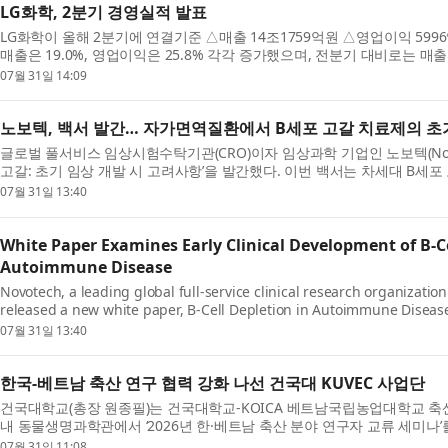
LG화학, 2분기 경영실적 발표
LG화학이 올해 2분기에 연결기준 △매출 14조1759억원 △영업이익 59
매출은 19.0%, 영업이익은 25.8% 각각 증가했으며, 전분기 대비로는 매출이
07월 31일 14:09
노보텍, 백서 발간… 자가면역질환에서 B세포 고갈 치료제의 초
글로벌 풀서비스 임상시험수탁기관(CRO)이자 임상과학 기업인 노보텍(Nov
고갈: 초기 임상 개발 시 고려사항’을 발간했다. 이번 백서는 차세대 B세포 
07월 31일 13:40
White Paper Examines Early Clinical Development of B-Ce
Autoimmune Disease
Novotech, a leading global full-service clinical research organizatio
released a new white paper, B-Cell Depletion in Autoimmune Disease: 
07월 31일 13:40
한국-베트남 축산 연구 협력 강화 나선 건국대 KUVEC 사업단
건국대학교(총장 원종필)는 건국대학교-KOICA 베트남국립농업대학교 축산고
내 동물생명과학관에서 ‘2026년 한·베트남 축산 분야 연구자 교류 세미나’를
07월 31일 11:08