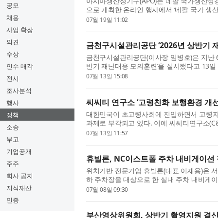
아시아생산성기구(APO)는 네팔 국가생산성경
공모
으로 개최한 온라인 행사에서 ‘네팔 국가 생산성 마
채용
Productivity Master Plan for Nepal 2026-20
07월 19일 11:02
사업 확장
의견
금천구시설관리공단 ‘2026년 상반기 
수상
금천구시설관리공단(이사장 임병호)은 지난 6월
반기 재난대응 모의훈련’을 실시했다고 13일 
인수 매각
관련 법령에 따라 진행됐으며...
07월 13일 15:08
전시
조사분석
씨씨티 연구소 ‘고령친화 보행환경 개선
행사
대한민국이 초고령사회에 진입하면서 고령자
정책
과제로 부각되고 있다. 이에 씨씨티연구소(C
소송
‘고령친화 보행환경 개선사업’을 지...
07월 13일 11:57
부고
기업공개
휴빌론, NC이스트폴 주차 내비게이션
주주
위치기반 전문기업 휴빌론(대표 이재용)은 
회사 공지
하 주차장을 대상으로 한 실내 주차 내비게이
고, 시범운영을 거쳐 7월 8일부터 ...
지식재산
07월 08일 09:30
인증
부산영상위원회, 상반기 촬영지원 결산 