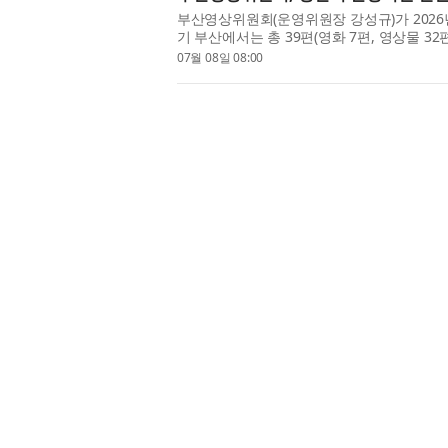
부산영상위원회(운영위원장 강성규)가 2026
기 부산에서는 총 39편(영화 7편, 영상물 3
79일, 영상물 77일)을 기록했다. ...
07월 08일 08:00