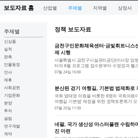
보도자료 홈
산업별
주제별
지역별
상장사
정책 보도자료
주제별
신상품
금천구민문화체육센터·금빛휘트니스센터
실적
제 시행
판촉
서울특별시 금천구시설관리공단(이사장 임
인물동정
터의 8월 프로그램 접수분부터 수영장과 헬
다. 공단은 제도 시행을 위해 문화비 ...
인사
07월 24일 16:00
제휴
사회공헌
분산된 걷기 여행길, 기본법 법제화로
기업문화
국회 염태영 의원을 비롯한 8명의 국회의원
여행길 기본법’ 제정을 위한 정책토론회가 오는 
분양
의실에서 개최된다. 이번 토론회...
07월 20일 11:59
투자
설립
네팔, 국가 생산성 마스터플랜 수립하며
연구개발
진 마련
계약