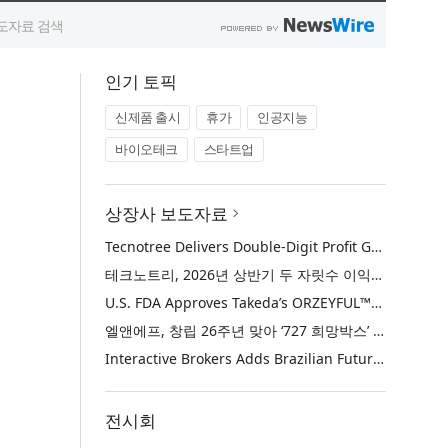
인기 토픽
신제품 출시
휴가
인공지능
바이오테크
스타트업
상장사 보도자료
Tecnotree Delivers Double-Digit Profit Growth and Accelerated Deployment Momentum in H1 2026
테크노트리, 2026년 상반기 두 자릿수 이익 성장 및 글로벌 구축 가속화
U.S. FDA Approves Takeda’s ORZEYFUL™ (oveporexton), the First and Only Medicine to Treat the Underlying Cause of Narcolepsy Type 1
엘앤에프, 창립 26주년 맞아 ‘727 희망박스’ 나눔 캠페인 진행… 임직원과 함께 대구 지역사회 상생 실천
Interactive Brokers Adds Brazilian Futures through Brazil’s B3 Exchange
전시회