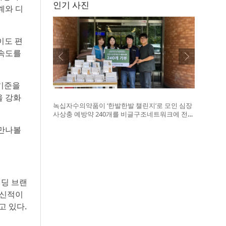
인기 사진
계와 디
없이도 편
 속도를
 기준을
을 강화
녹십자수의약품이 ‘한발한발 챌린지’로 모인 심장
사상충 예방약 240개를 비글구조네트워크에 전달
했다. 왼쪽부터 비글구조네트워크 김세현 대표,
 만나볼
캠페인을 기획한 차율하 학생, 녹십자수의약품 이
범석 팀장, 청주 수동물병원 전귀호 원장
리딩 브랜
혁신적이
고 있다.