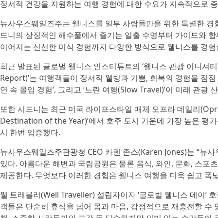
정서적 건강을 지원하는 여행 경험에 대한 수요가 지속적으로 
뉴사우스웨일즈주는 웰니스를 일부 사람들만을 위한 특별한 경험이
드니의 상징적인 해수풀에서 즐기는 일출 수영부터 가이드와 함께
이어지는 신선한 미식 경험까지 다양한 방식으로 웰니스를 경험할
최근 발표된 글로벌 웰니스 인스티튜트의 ‘웰니스 관광 이니셔티브 트렌드 리포
Report)’는 여행객들이 정서적 웰빙과 기쁨, 회복의 경험을 점점 더 중요
연 속 몰입 경험’, 그리고 ‘느린 여행(Slow Travel)’이 미래
또한 시드니는 최근 미국 라이프스타일 매체 오프라 데일리(Oprah D
Destination of the Year)’에서 호주 도시 가운데 가장
시 한번 입증했다.
뉴사우스웨일즈주관광청 CEO 카렌 존스(Karen Jones)는 
있다. 아름다운 해변과 국립공원은 물론 음식, 와인, 문화, 
제공한다. 무엇보다 이러한 경험은 웰니스 여행을 더욱 쉽고 폭넓
웰 트래블러(Well Traveller) 설립자이자 ‘글로벌 웰니스 데이’ 
객들은 단순히 휴식을 넘어 몸과 마음, 감정적으로 재충전할 수 있는