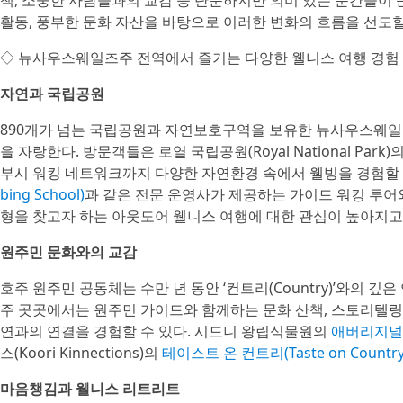
책, 소중한 사람들과의 교감 등 단순하지만 의미 있는 순간들이
활동, 풍부한 문화 자산을 바탕으로 이러한 변화의 흐름을 선도할
◇ 뉴사우스웨일즈주 전역에서 즐기는 다양한 웰니스 여행 경험
자연과 국립공원
890개가 넘는 국립공원과 자연보호구역을 보유한 뉴사우스웨
을 자랑한다. 방문객들은 로열 국립공원(Royal National Park
부시 워킹 네트워크까지 다양한 자연환경 속에서 웰빙을 경험할 
bing School)
과 같은 전문 운영사가 제공하는 가이드 워킹 투어
형을 찾고자 하는 아웃도어 웰니스 여행에 대한 관심이 높아지고
원주민 문화와의 교감
호주 원주민 공동체는 수만 년 동안 ‘컨트리(Country)’와의 
주 곳곳에서는 원주민 가이드와 함께하는 문화 산책, 스토리텔링
연과의 연결을 경험할 수 있다. 시드니 왕립식물원의
애버리지널 부시
스(Koori Kinnections)의
테이스트 온 컨트리(Taste on Country
마음챙김과 웰니스 리트리트