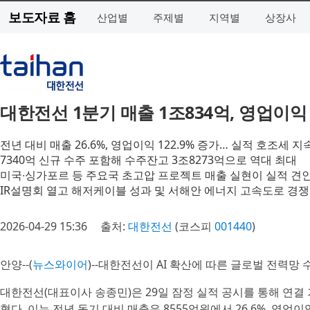
보도자료 홈
산업별
주제별
지역별
상장사
대한전선 1분기 매출 1조834억, 영업이익
전년 대비 매출 26.6%, 영업이익 122.9% 증가… 실적 호조세 지
7340억 신규 수주 포함해 수주잔고 3조8273억으로 역대 최대
미국∙싱가포르 등 주요국 초고압 프로젝트 매출 실현이 실적 견
IR설명회 열고 해저케이블 성과 및 서해안 에너지 고속도로 경쟁
2026-04-29 15:36
출처:
대한전선
(코스피
001440
)
안양--(
뉴스와이어
)--대한전선이 AI 확산에 따른 글로벌 전력망
대한전선(대표이사 송종민)은 29일 잠정 실적 공시를 통해 연결 
혔다. 이는 전년 동기 대비 매출은 8555억원에서 26.6%, 영업이