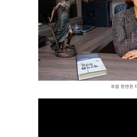
로펌 윈앤윈 