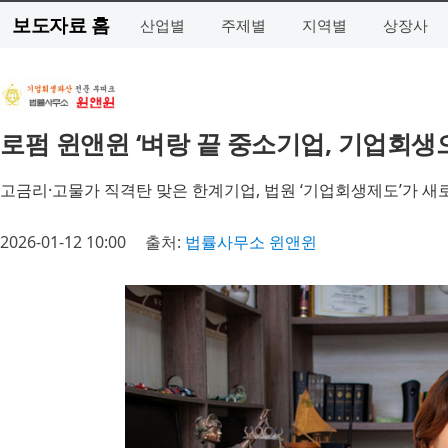
보도자료 홈
산업별
주제별
지역별
상장사
로펌 윈앤윈 ‘벼랑 끝 중소기업, 기업회생
고금리·고물가 직격탄 맞은 한계기업, 법원 ‘기업회생제도’가 새
2026-01-12 10:00
출처:
법률사무소 윈앤윈