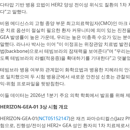
다타맙 기반 병용 요법이 HER2 양성 전이성 위식도 질환의 1
다”고 말했다.
비원 메디신스의 고형 종양 부문 최고의료책임자(CMO)인 마크 라나사(M
운 치료 옵션이 절실히 필요한 환자 커뮤니티에 의미 있는 진전
GEA 발생률이 높은 가운데, 우리는 높은 미충족 수요가 있는 
말했다. 라나사 박사는 이어 “이 이정표는 위장관암 치료법 발전을
법(backbone)으로서 테빔브라의 잠재력을 보여준다”며 “우
도록 테빔브라의 라벨(적응증)을 확대하기를 기대한다”고 덧붙였
테빔브라 병용 여부와 관계없이 화학요법과 병용한 지헤라의 안
로 일치했으며 두 시험 병용군에서 새로운 안전성 신호는 관찰되
익-위험 프로파일을 뒷받침한다.
이들 데이터는 2026년 1분기 주요 의학 학회에서 발표를 위해 
HERIZON-GEA-01 3상 시험 개요
HERIZON-GEA-01(
NCT05152147
)은 재즈 파마슈티컬스(Jazz P
험으로, 진행성/전이성 HER2+ GEA 성인 환자의 1차 치료제