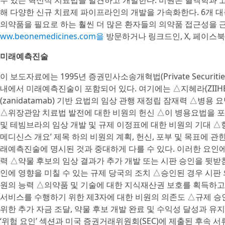
수 있는 혁신적 치료법을 발견하고 개발한다. 비원은 혈액학과 
해 다양한 신규 치료제 파이프라인의 개발을 가속화한다. 6개 대
의약품을 필요로 하는 훨씬 더 많은 환자들의 의약품 접근성을 
ww.beonemedicines.com을
방문하거나 링크드인, X, 페이스북
미래예측진술
이 보도자료에는 1995년 증권민사소송개혁법(Private Securities L
내에서 미래예측진술이 포함되어 있다. 여기에는 △지헤라(ZIIHER
(zanidatamab) 기반 요법의 임상 관행 재정립 잠재력 △병용 
△위장관암 치료법 발전에 대한 비원의 헌신 △이 병용요법을 
및 테빔브라의 임상 개발 및 규제 이정표에 대한 비원의 기대 
메디신스 개요’ 제목 하의 비원의 계획, 헌신, 포부 및 목표에 
래예측진술에 명시된 것과 중대하게 다를 수 있다. 이러한 요인에
력 △약물 후보의 임상 결과가 추가 개발 또는 시판 승인을 뒷받
인에 영향을 미칠 수 있는 규제 당국의 조치 △승인된 경우 시판 
원의 능력 △의약품 및 기술에 대한 지식재산권 보호를 획득하고 
서비스를 수행하기 위한 제3자에 대한 비원의 의존도 △규제 승
위한 추가 자금 조달, 약물 후보 개발 완료 및 수익성 달성과 유
‘위험 요인’ 섹션과 미국 증권거래위원회(SEC)에 제출된 후속 