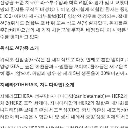
전성을 표준 치료(트라스투주맙과 화학요법)와 평가 및 비교했다. 
명의 환자를 무작위 배정했다. 이 임상시험에 적합한 환자는 중앙 평
IHC 2+이면서 제자리부합법(ISH) 양성인 경우로 정의되는, 절
선암(위식도 접합부 포함 위 또는 식도 선암) 환자였다. 환
주맙+화학요법의 세 가지 시험군에 무작위 배정됐다. 이 시험은 맹검
수를 평가하고 있다.
위식도 선암종 소개
위식도 선암종(GEA)은 전 세계적으로 다섯 번째로 흔한 암이며, 환자의 약
양성 GEA는 높은 이환율과 사망률을 보이며, 환자들은 새로운 
히 좋지 않으며, 위암의 경우 전 세계 5년 생존율이 30% 미만이고 G
지헤라(ZIIHERA®, 자니다타맙) 소개
지헤라(ZIIHERA, 성분명: 자니다타맙(zanidatamab))는 
체 2(HER2) 표적 항체다. 자니다타맙과 HER2의 결합은 내재화
니다타맙은 보체 의존성 세포독성(CDC), 항체 의존성 세포독성(AD
러한 메커니즘은 시험관 내 및 생체 내에서 종양 성장 억제와 세포