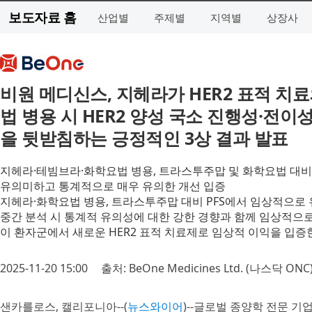
보도자료 홈
산업별
주제별
지역별
상장사
비원 메디신스, 지헤라가 HER2 표적 치
법 병용 시 HER2 양성 국소 진행성·전이
을 뒷받침하는 긍정적인 3상 결과 발표
지헤라·테빔브라·화학요법 병용, 트라스투주맙 및 화학요법 대비 
유의미하고 통계적으로 매우 유의한 개선 입증
지헤라·화학요법 병용, 트라스투주맙 대비 PFS에서 임상적으로 
중간 분석 시 통계적 유의성에 대한 강한 경향과 함께 임상적으
이 환자군에서 새로운 HER2 표적 치료제로 임상적 이익을 입증한 
2025-11-20 15:00
출처: BeOne Medicines Ltd. (나스닥 ONC
샌카를로스, 캘리포니아--(
뉴스와이어
)--글로벌 종양학 전문 기