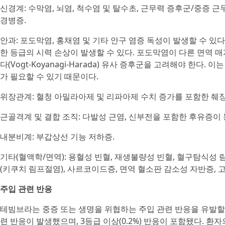
신경계: 수막염, 뇌염, 척수염 및 탈수초, 근무력 증후군/중증 근
경병증.
안과: 포도막염, 홍채염 및 기타 안구 염증 독성이 발생할 수 있다
한 등급의 시력 손상이 발생할 수 있다. 포도막염이 다른 면역 
다(Vogt-Koyanagi-Harada) 유사 증후군을 고려해야 한다
가 필요할 수 있기 때문이다.
위장관계: 혈청 아밀라아제 및 리파아제 수치 증가를 포함한 췌장
근골격계 및 결합 조직: 다발성 근염, 신부전을 포함한 후유증이
내분비계: 부갑상선 기능 저하증.
기타(혈액학/면역): 용혈성 빈혈, 재생불량성 빈혈, 혈구탐식성
(키쿠치 림프절염), 사르코이드증, 면역 혈소판 감소성 자반증, 고
주입 관련 반응
테빔브라는 중증 또는 생명을 위협하는 주입 관련 반응을 유발할 수 
련 반응이 발생했으며, 3등급 이상(0.2%) 반응이 포함됐다. 환