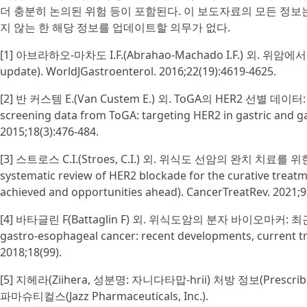
더 충분히 논의된 위험 등이 포함된다. 이 보도자료의 모든 정보
지 않는 한 해당 정보를 업데이트할 의무가 없다.
[1] 아브라하오-마차도 I.F.(Abrahao-Machado I.F.) 외. 위암에서의 
update). WorldJGastroenterol. 2016;22(19):4619-4625.
[2] 반 커스템 E.(Van Custem E.) 외. ToGA의 HER2 선별
screening data from ToGA: targeting HER2 in gastric and ga
2015;18(3):476-484.
[3] 스트로스 C.I.(Stroes, C.I.) 외. 위식도 선암의 완치 치
systematic review of HER2 blockade for the curative trea
achieved and opportunities ahead). CancerTreatRev. 2021;9
[4] 바타글린 F(Battaglin F) 외. 위식도암의 분자 바이오마커: 최근
gastro-esophageal cancer: recent developments, current tre
2018;18(99).
[5] 지헤라(Ziihera, 성분명: 자니다타맙-hrii) 처방 정보(Prescrib
파마슈티컬스(Jazz Pharmaceuticals, Inc.).