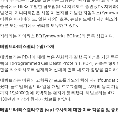
자니다타맙은 HER2를 발현하는 고형종양 환자를 위한 표적 치
중국에서 HER2 고발현 담도암(BTC) 치료제로 승인됐다. 지헤
받았다. 자니다타맙은 처음 이 분자를 개발한 자임웍스(Zymewo
비원은 아시아(인도, 일본 제외), 호주, 뉴질랜드에서 자임웍
다른 모든 국가에서 권리를 보유하고 있다.
지헤라는 자이웍스 BC(Zymeworks BC Inc.)의 등록 상표이다.
테빔브라(티스렐리주맙) 소개
테빔브라는 PD-1에 대해 높은 친화력과 결합 특이성을 가진 독특
백질 1(Programmed Cell Death Protein 1, PD-1)
합을 최소화하도록 설계되어 신체의 면역 세포가 종양을 감지하고
테빔브라는 비원의 고형종양 포트폴리오의 핵심 자산(foundatio
줬다. 글로벌 테빔브라 임상 개발 프로그램에는 22개의 등록 가능
까지 1만4000명에 육박하는 환자가 등록됐다. 테빔브라는 47
180만명 이상의 환자가 치료를 받았다.
테빔브라(티스렐리주맙-jsgr) 주사제에 대한 미국 적응증 및 중