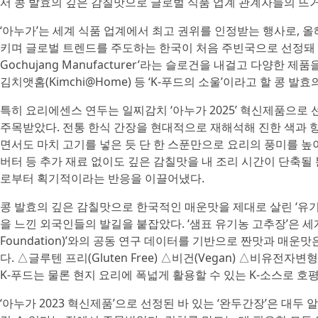
서 콩 발효의 깊은 감칠맛으로 글로벌 식품 업계 관계자들의 뜨거
‘아누가’는 세계 식품 업계에서 최고 권위를 인정받는 행사로, 올해
키며 글로벌 트렌드를 주도하는 한국이 처음 주빈국으로 선정돼 화제를 
Gochujang Manufacturer’라는 슬로건을 내걸고 다양
김치앳홈(Kimchi@Home) 등 ‘K-푸드의 소울’이라고 할 콩 
특히 요리에센스 연두는 일찌감치 ‘아누가 2025’ 혁신제품으로
주목받았다. 전통 한식 간장을 현대적으로 재해석해 진한 색과 향
면서도 마치 고기를 넣은 듯 단 한 스푼만으로 요리의 풍미를 높
버터 등 추가 재료 없이도 깊은 감칠맛을 내 조리 시간이 단축될
로부터 획기적이라는 반응을 이끌어냈다.
콩 발효의 깊은 감칠맛으로 한국적인 매운맛을 제대로 살린 ‘유기농
을 느낀 외국인들의 발길을 붙잡았다. ‘샘표 유기농 고추장’은 세계
Foundation)’와의 공동 연구 데이터를 기반으로 짠맛과 매
다. △글루텐 프리(Gluten Free) △비건(Vegan) △비유전자
K-푸드는 물론 현지 요리에 폭넓게 활용할 수 있는 K-소스로 호
‘아누가 2023 혁신제품’으로 선정된 바 있는 ‘완두간장’은 대