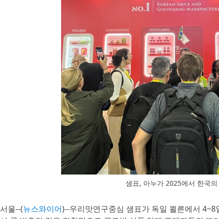
샘표, 아누가 2025에서 한국의
서울--(
뉴스와이어
)--우리맛연구중심 샘표가 독일 쾰른에서 4~8일(