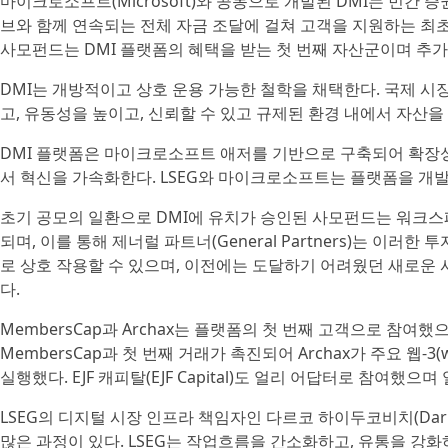
마이크로소프트(Microsoft)와 공동으로 개발된 DMI는 민간 증권 시장
브와 함께 연속되는 전체 자금 조달에 걸쳐 고객을 지원하는 최초
사모펀드는 DMI 플랫폼의 혜택을 받는 첫 번째 자산군이며 추
DMI는 개방적이고 상호 운용 가능한 철학을 채택한다. 국제 시
고, 유동성을 높이고, 신뢰할 수 있고 규제된 환경 내에서 자산을
DMI 플랫폼은 마이크로소프트 애저를 기반으로 구축되어 확장성
서 혁신을 가속화한다. LSEG와 마이크로소프트는 플랫폼을 개
초기 공모의 일환으로 DMI에 유치가 승인된 사모펀드는 워크
되며, 이를 통해 제너럴 파트너(General Partners)는 이
로 상호 작용할 수 있으며, 이전에는 도달하기 어려웠던 새로운 사
다.
MembersCap과 Archax는 플랫폼의 첫 번째 고객으로 참여했으
MembersCap과 첫 번째 거래가 촉진되어 Archax가 주요 웹
실행했다. EJF 캐피탈(EJF Capital)도 얼리 어답터로 참여했
LSEG의 디지털 시장 인프라 책임자인 다르코 하이두코비치(Darko
많은 과정이 있다. LSEG는 작업흐름을 간소화하고, 유통을 강