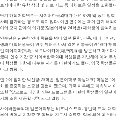
로시마대학 유학 상담 및 진로 지도 등 다채로운 일정을 소화했다
단기 해외어학연수는 사이버한국외대가 매년 하계 및 동계 방학 
차례 참가하는 경우도 적지 않다. 이번 연수에는 과거 단기 해
이어 모자 관계의 이기문(일본어학부 24학번) 재학생이 참여하는
연수단은 단순한 언어 학습을 넘어 일본 문학, 건축, 애니메이션
생과 대학원생들이 연수 튜터로 나서 일본 전통놀이인 ‘켄다마’
인 미야지마(宮島), 세토나이카이(瀬戸内海)를 방문하고 마츠다
했다. 연수 기간 중 사이버한국외대 학생들은 지난해에 이어 두
터 학생들과 함께 나누는 자리를 마련하기도 했다. 양국 학생들은
다고 밝혔다.
연수에 참여한 박선영(23학번, 일본어학부 학생대표) 학생은 “
화를 존중하는 소중한 경험이 됐으며, 귀국 이후에도 계속해서 
또한 “앞으로도 다양한 연수 프로그램을 마련해 학생들의 일본어
기회 또한 제공할 것”이라고 말했다.
사이버한국외대 일본어학부는 비즈니스 트랙, 통번역 트랙, 대학
본어 번역사 자격증 및 일본어 지도사 수료증, 일본 취업 마스터