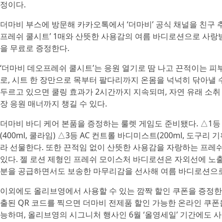
정이다.
더마비 부스에 방문해 카카오톡에서 ‘더마비’ 공식 채널을 친구 추
프레쉬 쿨시트’ 1매와 산뜻한 사용감의 여름 바디로션으로 사랑받는
을 무료로 증정한다.
‘더마비 데오프레쉬 쿨시트’는 응원 열기로 땀 나고 끈적이는 피부
로, 시트 한 장만으로 목부터 팔다리까지 온몸을 넉넉히 닦아낼 
두르고 있으면 쿨링 효과가 2시간까지 지속되며, 자연 유래 소
장 응원 매너까지 챙길 수 있다.
더마비 바디 케어 본품을 증정하는 룰렛 게임도 준비됐다. △1등 
(400ml, 쿨라임) △3등 AC 컨트롤 바디미스트(200ml, 도구
라 선물한다. 또한 끈적임 없이 산뜻한 사용감을 자랑하는 프레
있다. 젤 로션 제형인 프레쉬 모이스처 바디로션은 자외선에 노
분을 공급하면서도 보송한 마무리감을 선사해 여름 바디로션으로
이외에도 올리브영에서 사용할 수 있는 깜짝 할인 쿠폰을 증정한다
출된 QR 코드를 찍으면 더마비 전제품 할인 가능한 온라인 쿠폰을
능하며, 올리브영의 시그니처 행사인 6월 ‘올영세일’ 기간에도 사