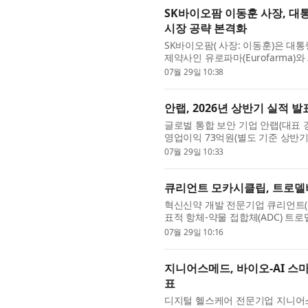
SK바이오팜 이동훈 사장, 대
시장 공략 본격화
SK바이오팜( 사장: 이동훈)은 
제약사인 유로파마(Eurofarma
이트 브라질 출시를 계기로 6억 명 규
07월 29일 10:38
안랩, 2026년 상반기 실적 발
글로벌 통합 보안 기업 안랩(대표 강석
영업이익 73억원(별도 기준 상반기 
적을 공시했다. 이는 전년 동기(202.
07월 29일 10:33
큐리언트 모카시클립, 트로델
혁신신약 개발 전문기업 큐리언트(코스닥 
표적 항체-약물 접합체(ADC) 트로
험계획(IND)이 식품의약품안전처(MF
07월 29일 10:16
지니어스메드, 바이오-AI 스마
표
디지털 헬스케어 전문기업 지니어스