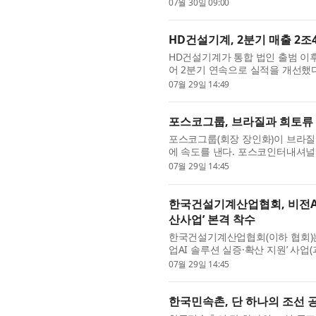
Augmentative and Alternative 
07월 30일 09:00
HD건설기계, 2분기 매출 2조
HD건설기계가 통합 법인 출범 이
어 2분기 연속으로 실적을 개선했다.
2조4342억원, 영업이익 2489억원을 
07월 29일 14:49
포스코그룹, 브라질과 희토류
포스코그룹(회장 장인화)이 브라질
에 속도를 낸다. 포스코인터내셔널
홀에서 현지 희토류 개발기업 메...
07월 29일 14:45
한국건설기계산업협회, 비전AI
산사업’ 본격 착수
한국건설기계산업협회(이하 협회)는
업AI 솔루션 실증·확산 지원’ 사업
션 실증·확산 사업)의 주관기관으..
07월 29일 14:45
한국민속촌, 단 하나의 조선 