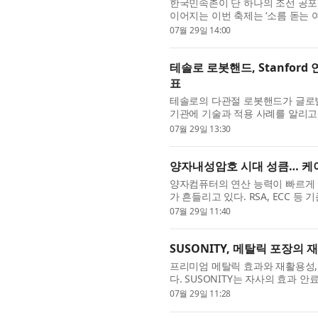
한국민속촌이 단 하나의 조선 공포축
이어지는 이번 축제는 ‘소름 돋는 
포 공간으로 탈바꿈시킨다. 이번...
07월 29일 14:00
테솔로 로봇핸드, Stanfor
표
테솔로의 다관절 로봇핸드가 글로
기관에 기술과 적용 사례를 알리고 있다
연구에 DG-5F-M이 연이어 채택된 .
07월 29일 13:30
양자내성암호 시대 성큼… 케이
양자컴퓨터의 연산 능력이 빠르게
가 흔들리고 있다. RSA, ECC 
는 우려가 커지고 있고, 지금 암호..
07월 29일 11:40
SUSONITY, 메탈릭 포장의
프리미엄 메탈릭 효과와 재활용성,
다. SUSONITY는 자사의 효과 안료 
호환된다는 사실을 독립 시험기관 N
07월 29일 11:28