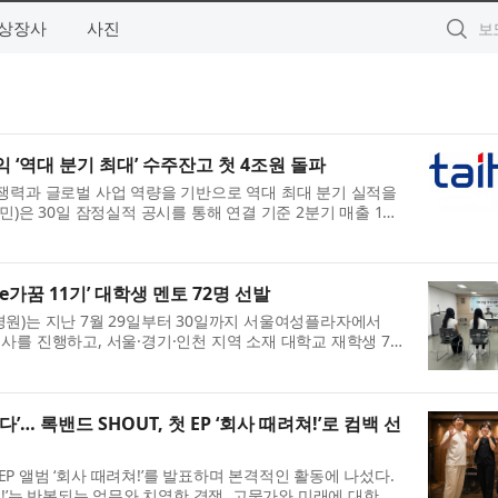
상장사
사진
 ‘역대 분기 최대’ 수주잔고 첫 4조원 돌파
력과 글로벌 사업 역량을 기반으로 역대 최대 분기 실적을
)은 30일 잠정실적 공시를 통해 연결 기준 2분기 매출 1조
..
가꿈 11기’ 대학생 멘토 72명 선발
)는 지난 7월 29일부터 30일까지 서울여성플라자에서
접심사를 진행하고, ​서울·경기·인천 지역 소재 대학교 재학생 72
.
… 록밴드 SHOUT, 첫 EP ‘회사 때려쳐!’로 컴백 선
 EP 앨범 ‘회사 때려쳐!’를 발표하며 본격적인 활동에 나섰다.
!’​는 반복되는 업무와 치열한 경쟁, 고물가와 미래에 대한 불