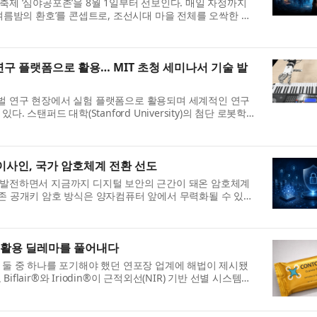
제 ‘심야공포촌’을 8월 1일부터 선보인다. 매일 자정까지
여름밤의 환호’를 콘셉트로, 조선시대 마을 전체를 오싹한 공
d 연구 플랫폼으로 활용… MIT 초청 세미나서 기술 발
벌 연구 현장에서 실험 플랫폼으로 활용되며 세계적인 연구
. 스탠퍼드 대학(Stanford University)의 첨단 로봇학습
..
사인, 국가 암호체계 전환 선도
 발전하면서 지금까지 디지털 보안의 근간이 돼온 암호체계
등 기존 공개키 암호 방식은 양자컴퓨터 앞에서 무력화될 수 있다
.
 재활용 딜레마를 풀어내다
 둘 중 하나를 포기해야 했던 연포장 업계에 해법이 제시됐
Biflair®와 Iriodin®이 근적외선(NIR) 기반 선별 시스템과
...