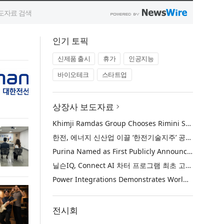
인기 토픽
신제품 출시
휴가
인공지능
바이오테크
스타트업
상장사 보도자료
Khimji Ramdas Group Chooses Rimini Street to Reduce SAP Support Costs, Protect 700+ Customizations and Reinvest Savings in Innovation
한전, 에너지 신산업 이끌 ‘한전기술지주’ 공식 출범
Purina Named as First Publicly Announced NIQ ConnectAI Charter Client
닐슨IQ, Connect AI 차터 프로그램 최초 고객사 ‘퓨리나’ 선정
Power Integrations Demonstrates World’s First 2200 V GaN Technology for Next-Era High-Voltage Power Systems
전시회