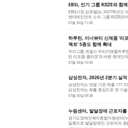
EBSi, 인기 그룹 RIIZE와 함
EBS(사장 김유열)는 2027학년도 
엔터테인먼트 소속 그룹 RIIZE(
개한다고 밝혔다. 해당 영상은 EBSi 
07월 30일 11:00
하루틴, 이너뷰티 신제품 ‘리포
젝트’ 5종도 함께 확대
우리그룹 계열사 우리이앤엘하루틴의
틴 리포좀 콜라겐’과 바쁜 현대인의
총 6종의 신제품을 출시했다고 ...
07월 30일 10:30
삼성전자, 2026년 2분기 실적
삼성전자는 연결 기준 매출 171.5
삼성전자는 AI를 중심으로 한 기술
업이익을 달성했다. 전사 매출은 ..
07월 30일 09:38
누림센터, 발달장애 근로자를 위
경기도장애인복지종합지원센터(누림센
일환으로 발달장애인 근로자의 원활