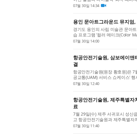
안 속에서 살아가는 직장인들...
07월 30일 14:34
용인 문아트그라운드 뮤지엄, 
경기도 용인의 사립 미술관 문아
습 프로그램 ‘컬러 메이크(Color
찍어 완성하는 상시 프로그램이다..
07월 30일 14:00
항공안전기술원, 삼보에이앤티
결
항공안전기술원(원장 황호원)은 7월 
공교통(UAM) 서비스 쇼케이스’ 
협약(MOU)을 체결했다. 이날 협약식
07월 30일 12:40
항공안전기술원, 제주특별자치도
료
7월 29일(수) 제주 서귀포시 
고 항공안전기술원과 제주특별자치도가
이스’ 행사가 성공적으로 개최됐다. .
07월 30일 11:40