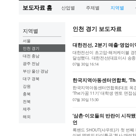
보도자료 홈
산업별
주제별
지역별
인천 경기 보도자료
지역별
서울
대한전선, 2분기 매출·영업이익
인천 경기
대한전선이 초고압·해저케이블 경쟁
대전 충남
달성했다. 대한전선(대표이사 송종민
1987억원, 영업이익 608억원을 기.
광주 전남
07월 30일 16:14
부산 울산 경남
대구 경북
한국지역아동센터연합회, ‘The
강원
한국지역아동센터연합회(대표 옥경원
‘The가꿈 11기’ 대학생 멘토 면
충북
명을 최종 선발했다. ‘The가꿈’은 ..
07월 30일 15:30
전북
제주
‘삼촌·이모들의 반란이 시작됐다’
해외
언
록밴드 SHOUT(샤우트)가 첫 번째
이번 앨범의 타이틀곡 ‘회사 때려쳐