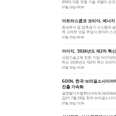
(EMS) 자동 연동 기술 개발이 순
국제출원 4건의 지식재산을 기반으.
07월 29일 09:00
아트라스콥코 코리아, 에너지 효율
컴프레서 및 압축공기 시스템의 
께 고려한 오일 주입식 로터리 스크루
혔다. 신제품은 VSD의 에너지 절감 .
07월 29일 08:00
아이지, ‘2026년도 제2차 혁신
산업기술교육 전문 기업 아이지(대
하는 ‘2026년도 제2차 혁신 프리
는 2027년 말까지 정책금융 대출 ..
07월 28일 16:00
GDIN, 한국·브라질소사이어티와 
진출 가속화
글로벌디지털혁신네트워크(Global Dig
갑)가 7월 28일 한국·브라질소사이어티(K
‘한국 혁신기술기업의 브라질 진출 및
07월 28일 15:50