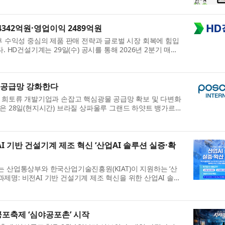
Commu...
4342억원·영업이익 2489억원
후 수익성 중심의 제품 판매 전략과 글로벌 시장 회복에 힘입
 HD건설기계는 29일(수) 공시를 통해 2026년 2분기 매출
...
 공급망 강화한다
 희토류 개발기업과 손잡고 핵심광물 공급망 확보 및 다변화
은 28일(현지시간) 브라질 상파울루 그랜드 하얏트 뱅가르다
 기반 건설기계 제조 혁신 ‘산업AI 솔루션 실증·확
 산업통상부와 한국산업기술진흥원(KIAT)이 지원하는 ‘산
(과제명: 비전AI 기반 건설기계 제조 혁신을 위한 산업AI 솔루
.
공포축제 ‘심야공포촌’ 시작