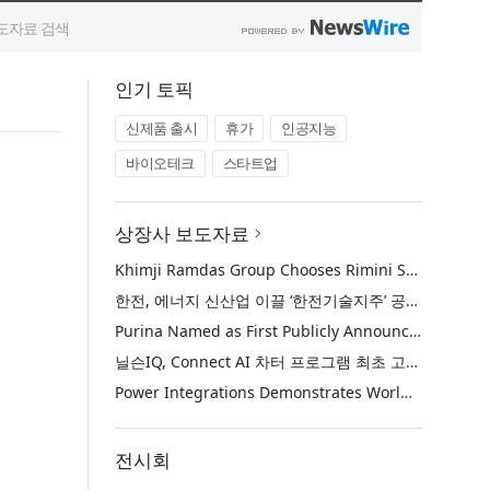
인기 토픽
신제품 출시
휴가
인공지능
바이오테크
스타트업
상장사 보도자료
Khimji Ramdas Group Chooses Rimini Street to Reduce SAP Support Costs, Protect 700+ Customizations and Reinvest Savings in Innovation
한전, 에너지 신산업 이끌 ‘한전기술지주’ 공식 출범
Purina Named as First Publicly Announced NIQ ConnectAI Charter Client
닐슨IQ, Connect AI 차터 프로그램 최초 고객사 ‘퓨리나’ 선정
Power Integrations Demonstrates World’s First 2200 V GaN Technology for Next-Era High-Voltage Power Systems
전시회