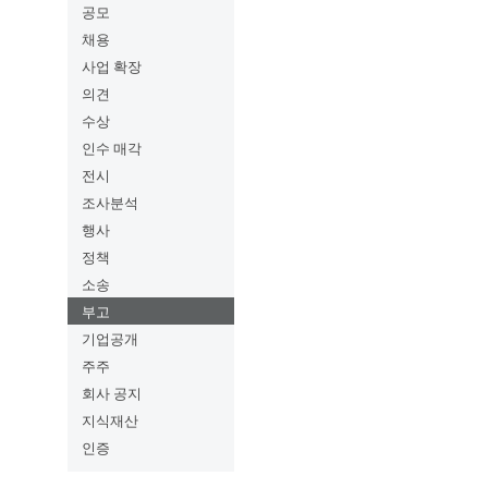
공모
채용
사업 확장
의견
수상
인수 매각
전시
조사분석
행사
정책
소송
부고
기업공개
주주
회사 공지
지식재산
인증