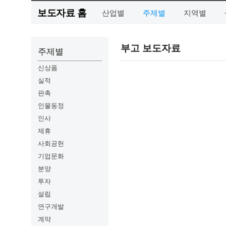
보도자료 홈
산업별
주제별
지역별
부고 보도자료
주제별
신상품
실적
판촉
인물동정
인사
제휴
사회공헌
기업문화
분양
투자
설립
연구개발
계약