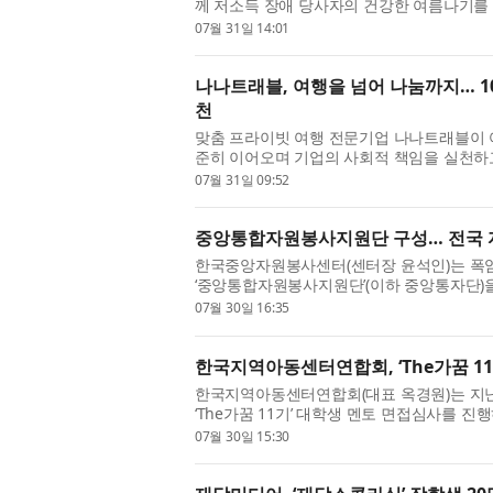
께 저소득 장애 당사자의 건강한 여름나기를 
진행했다고 밝혔다. 호매실메디...
07월 31일 14:01
나나트래블, 여행을 넘어 나눔까지… 1
천
맞춤 프라이빗 여행 전문기업 나나트래블이 
준히 이어오며 기업의 사회적 책임을 실천하
을 제공하는 것을 넘어 도움이 필...
07월 31일 09:52
중앙통합자원봉사지원단 구성… 전국 
한국중앙자원봉사센터(센터장 윤석인)는 폭
‘중앙통합자원봉사지원단’(이하 중앙통자단)
취약계층 밀착 지원에 나선다고 ...
07월 30일 16:35
한국지역아동센터연합회, ‘The가꿈 11
한국지역아동센터연합회(대표 옥경원)는 지난
‘The가꿈 11기’ 대학생 멘토 면접심사를 진행
명을 최종 선발했다. ‘The가꿈’은 ...
07월 30일 15:30