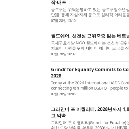
작·배포
종로구는 위탁운영하고 있는 종로구청소년상
단)를 통해 자살·자해 등으로 심리적 어려움
한 심리안정화키트 ‘지금 나를 위한 ...
07월 28일 13:10
월드쉐어, 선천성 근위축증 앓는 베트남
국제구호개발 NGO 월드쉐어는 선천성 근위축
치료비 지원을 위해 네이버 해피빈 모금을 진
차 약해지는 희귀질환으로, 시간이 ...
07월 28일 10:37
Grindr for Equality Commits to C
2028
Today at the 2026 International AIDS Con
connecting ten million LGBTQ+ people to 
platform reach to advance the global effor
07월 28일 10:05
그라인더 포 이퀄리티, 2028년까지 1
고 약속
그라인더 포 이퀄리티(Grindr for Equal
위한 도달 범위를 활용해 2030년까지 HIV를