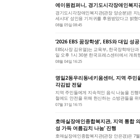
에이원컴퍼니, 경기도시각장애인복지관
경기도시각장애인복지관(관장 양순분)은 지난 
세시대’ 성인용 기저귀를 후원받았다고 밝혔
인복지관이 함께하는 첫 나눔으로, ...
08월 05일 08:45
‘2026 EBS 꿈장학생’, EBS와 대입 성
EBS(사장 김유열)는 교육부, 한국장학재단과 함
일 오후 1시 30분 한국프레스센터에서 개최했
된 ‘EBS 꿈장학생’은 올해까지 16...
08월 04일 16:25
명일2동우리동네키움센터, 지역 주민을 
각김밥 전달
지역 주민들에게 지속적인 음식 나눔을 진
철에도 안전을 위해 헌신하는 소방관들을 위해
방서길동 119안전센터를 방문해 아...
07월 31일 16:15
호매실장애인종합복지관, 지역 통합 
성 가득 여름김치 나눔’ 진행
호매실장애인종합복지관(관장 안은경)은 7월