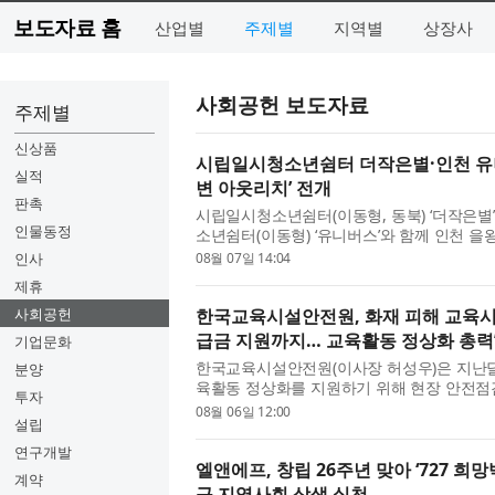
보도자료 홈
산업별
주제별
지역별
상장사
사회공헌 보도자료
주제별
신상품
시립일시청소년쉼터 더작은별·인천 유니
실적
변 아웃리치’ 전개
판촉
시립일시청소년쉼터(이동형, 동북) ‘더작은별’
인물동정
소년쉼터(이동형) ‘유니버스’와 함께 인천 
식 개선을 위한 기관 연합 ‘해변...
인사
08월 07일 14:04
제휴
사회공헌
한국교육시설안전원, 화재 피해 교육시
급금 지원까지… 교육활동 정상화 총력
기업문화
한국교육시설안전원(이사장 허성우)은 지난달
분양
육활동 정상화를 지원하기 위해 현장 안전점검
투자
허성우 한국교육시설안전원 이사장...
08월 06일 12:00
설립
연구개발
엘앤에프, 창립 26주년 맞아 ‘727 희
계약
구 지역사회 상생 실천