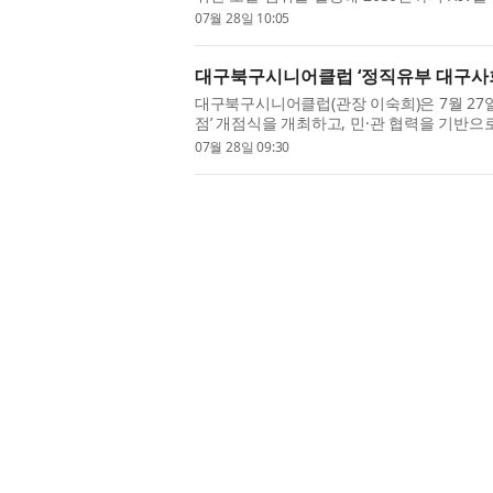
까지 1000만명의 LGBTQ+ 사람들을 H...
07월 28일 10:05
대구북구시니어클럽 ‘정직유부 대구사
대구북구시니어클럽(관장 이숙희)은 7월 27
점’ 개점식을 개최하고, 민·관 협력을 기반
을 알렸다. 정직유부 대구사회공헌...
07월 28일 09:30