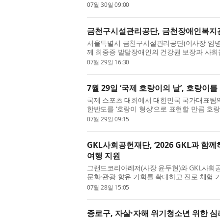
프로젝트를 진행했다고 밝혔다. 이번 협...
07월 30일 09:00
금천구시설관리공단, 금천장애인복지관
서울특별시 금천구시설관리공단(이사장 임병
께 최중증 발달장애인의 건강권 보장과 사회
다고 밝혔다. 이번 사업은 신체활동 ...
07월 29일 16:30
7월 29일 ‘국제 호랑이의 날’, 호랑
국제 스포츠 대회에서 대한민국 국가대표팀의
한반도를 ‘호랑이 형상’으로 표현할 만큼 호
재였다. 설화와 민담 속에서는 ...
07월 29일 09:15
GKL사회공헌재단, ‘2026 GKL과 
여행 지원
그랜드코리아레저(사장 윤두현)와 GKL사회
문화·관광 향유 기회를 확대하고 진로 체험 기
여행’ 아동 여행 프로그램을 본격 운...
07월 28일 15:05
종로구, 자살·자해 위기청소년 위한 심