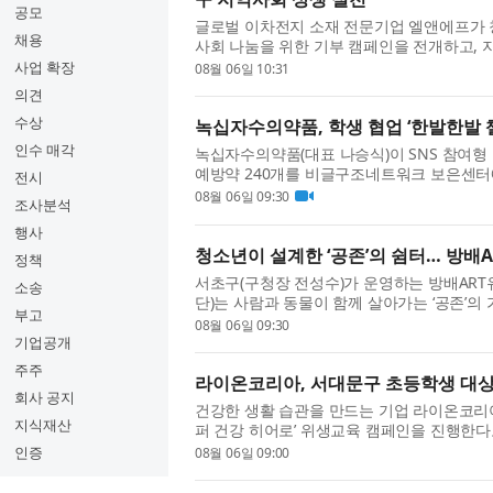
공모
글로벌 이차전지 소재 전문기업 엘앤에프가 창립
채용
사회 나눔을 위한 기부 캠페인을 전개하고, 
행했다고 밝혔다. 이번 캠페인은...
사업 확장
08월 06일 10:31
의견
수상
녹십자수의약품, 학생 협업 ‘한발한발 
인수 매각
녹십자수의약품(대표 나승식)이 SNS 참여형
예방약 240개를 비글구조네트워크 보은센터에
전시
튼국제학교 학생 프로젝트 ‘Pawf...
08월 06일 09:30
조사분석
행사
청소년이 설계한 ‘공존’의 쉼터… 방배
정책
서초구(구청장 전성수)가 운영하는 방배ART
소송
단)는 사람과 동물이 함께 살아가는 ‘공존’의
부고
딱공작소’를 성공적으로 마무리했...
08월 06일 09:30
기업공개
주주
라이온코리아, 서대문구 초등학생 대상 
회사 공지
건강한 생활 습관을 만드는 기업 라이온코리
지식재산
퍼 건강 히어로’ 위생교육 캠페인을 진행한다
은 라이온코리아와 서대문구보건...
인증
08월 06일 09:00