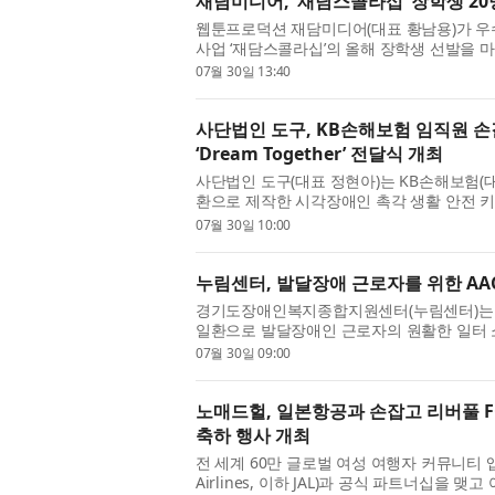
재담미디어, ‘재담스콜라십’ 장학생 20명
웹툰프로덕션 재담미디어(대표 황남용)가 우
사업 ‘재담스콜라십’의 올해 장학생 선발을 
툰 사업을 통해 거둔 성과를 창...
07월 30일 13:40
사단법인 도구, KB손해보험 임직원 손
‘Dream Together’ 전달식 개최
사단법인 도구(대표 정현아)는 KB손해보험(
환으로 제작한 시각장애인 촉각 생활 안전 키트 ‘D
대한안마사협회에서 진행했다고 밝...
07월 30일 10:00
누림센터, 발달장애 근로자를 위한 AAC
경기도장애인복지종합지원센터(누림센터)는 ‘2
일환으로 발달장애인 근로자의 원활한 일터 
Augmentative and Alternative Commu...
07월 30일 09:00
노매드헐, 일본항공과 손잡고 리버풀 
축하 행사 개최
전 세계 60만 글로벌 여성 여행자 커뮤니티 앱 
Airlines, 이하 JAL)과 공식 파트너십을