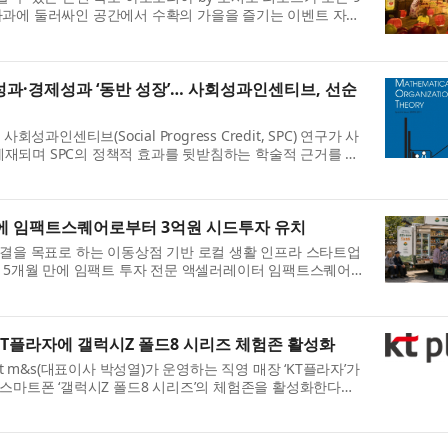
도 사과에 둘러싸인 공간에서 수확의 가을을 즐기는 이벤트 자와
.
과·경제성과 ‘동반 성장’… 사회성과인센티브, 선순
과인센티브(Social Progress Credit, SPC) 연구가 사
 게재되며 SPC의 정책적 효과를 뒷받침하는 학술적 근거를 국
..
만에 임팩트스퀘어로부터 3억원 시드투자 유치
결을 목표로 하는 이동상점 기반 로컬 생활 인프라 스타트업
 5개월 만에 임팩트 투자 전문 액셀러레이터 임팩트스퀘어
.
장 KT플라자에 갤럭시Z 폴드8 시리즈 체험존 활성화
t m&s(대표이사 박성열)가 운영하는 직영 매장 ‘KT플라자’가
스마트폰 ‘갤럭시Z 폴드8 시리즈’의 체험존을 활성화한다고