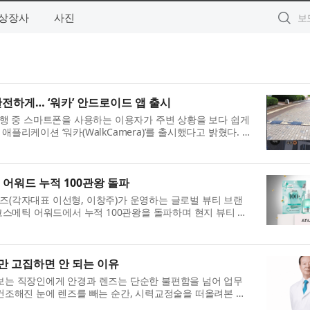
상장사
사진
안전하게… ‘워카’ 안드로이드 앱 출시
e)은 보행 중 스마트폰을 사용하는 이용자가 주변 상황을 보다 쉽게
플리케이션 ‘워카(WalkCamera)’를 출시했다고 밝혔다. 최
 어워드 누적 100관왕 돌파
즈(각자대표 이선형, 이창주)가 운영하는 글로벌 뷰티 브랜
 코스메틱 어워드에서 누적 100관왕을 돌파하며 현지 뷰티 시
..
만 고집하면 안 되는 이유
보는 직장인에게 안경과 렌즈는 단순한 불편함을 넘어 업무
 건조해진 눈에 렌즈를 빼는 순간, 시력교정술을 떠올려본 적