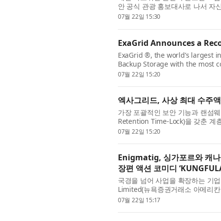
안 공식 관광 홍보대사로 나서 자
공개된 타오위안 국제 홍보 캠페인.
07월 22일 15:30
ExaGrid Announces a Rec
ExaGrid ®, the world’s largest
Backup Storage with the most c
Lock for Ransomware Recovery, 
07월 22일 15:20
엑사그리드, 사상 최대 수주액
가장 포괄적인 보안 기능과 랜섬웨어 복
Retention Time-Lock)을
리지 공급업체 엑사그리드(ExaGrid®)
07월 22일 15:20
Enigmatig, 싱가포르와
장편 액션 코미디 ‘KUNGFUL
국경을 넘어 사업을 확장하는 기업을
Limited(뉴욕증권거래소 아메리칸:
공동 제작하는 첫 극영화 장편 액션 
07월 22일 15:17