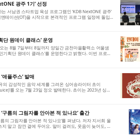
tONE 광주 1기’ 선정
서남권 스타트업 육성 프로그램인 ‘KDB NextONE 광주’
오리엔테이션(OT)을 시작으로 본격적인 프로그램 일정에 돌입
...
단 원데이 클래스’ 운영
오는 8월 7일부터 8일까지 양일간 금천마을활력소 어울샘
 주민기획단 원데이 클래스’를 운영한다고 밝혔다. 이번 프로그
..
‘애플주스’ 발매
유의 감성적인 음악 세계를 그려온 싱어송라이터 초이
 Juice)’를 오는 7월 23일 정오 발매한다. 초이는 2023년 싱글
my ...
 ‘구름의 그림자를 안아본 적 있나요’ 출간
름의 그림자를 안아본 적 있나요’를 펴냈다. 저자 지서희 울
쓰지 말고 잠깐 곁에 두어요. 말이 걸려도, 웃음이 늦어도, 조