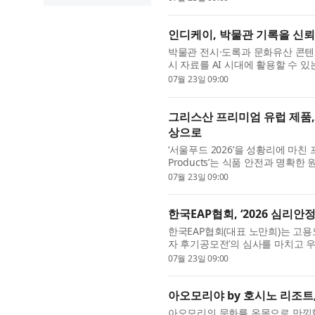
인디케이, 박물관 기록을 신뢰 가
박물관 전시·도록과 문화유산 콘텐
시 자료를 AI 시대에 활용할 수 
(ARTFACT INSIGHT, 이하 ARTFACT)
07월 23일 09:00
그리스산 프리미엄 유럽 제품,
상으로
‘서울푸드 2026’을 성황리에 마친 프
Products’는 식품 안전과 명확
내 홍보의 마지막 단계에 접어들었다.
07월 23일 09:00
한국EAP협회, ‘2026 심리
한국EAP협회(대표 노만희)는 고용
자 후기공모전’의 심사를 마치고 
직 및 실직 과정에서 스트레스와 불.
07월 23일 09:00
아오모리야 by 호시노 리조트
아오모리의 문화를 온몸으로 만끽할 