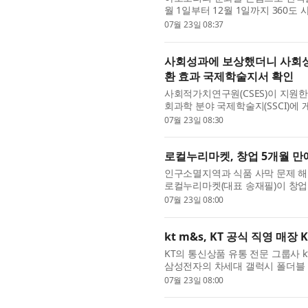
월 1일부터 12월 1일까지 360
메구[1] 사과 축제를 개최한다. 가..
07월 23일 08:37
사회성과에 보상했더니 사회성
환 효과 국제학술지서 확인
사회적가치연구원(CSES)이 지원한 사회성
회과학 분야 국제학술지(SSCI)에
제적으로 인정받게 됐다. SPC는 사.
07월 23일 08:30
로컬누리마켓, 창업 5개월 
인구소멸지역과 식품 사막 문제 해
로컬누리마켓(대표 송재필)이 창업
(대표 도현명)로부터 3억원 규모의..
07월 23일 08:00
kt m&s, KT 공식 직영 매
KT의 통신상품 유통 전문 그룹사 k
삼성전자의 차세대 갤럭시 폴더블 
23일 밝혔다. 삼성전자는 영국 ...
07월 23일 08:00