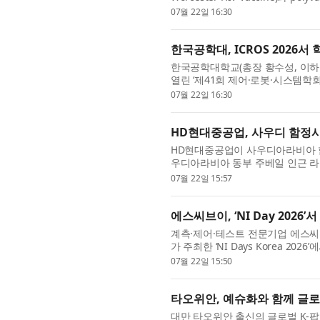
사용될 GLA-SE 면역증강제(adjuvant
07월 22일 16:30
한국공학대, ICROS 2026
한국공학대학교(총장 황수성, 이하 
열린 ‘제41회 제어·로봇·시스템학회
수논문상을 수상하는 성과를 거뒀다.
07월 22일 16:30
HD현대중공업, 사우디 함정
HD현대중공업이 사우디아라비아 
우디아라비아 동부 주베일 인근 라스 알
(Makeen)’에서 ‘사우디 해군 함정 
07월 22일 15:57
에스씨브이, ‘NI Day 2026
계측·제어·테스트 전문기업 에스씨브이
가 주최한 ‘NI Days Korea 20
Leader)’상을 수상했다고 밝혔다. ..
07월 22일 15:50
타오위안, 예슈화와 함께 글로
대만 타오위안 출신의 글로벌 K-팝 걸