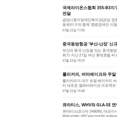
국제라이온스협회 355-B3
전달
광양시중마장애인복지관(관장 정헌주)
동부)지구와 함께 ‘중증장애인 이동
이날 전달식에는 국제라이온스협회.
07월 22일 17:05
중국동방항공 ‘부산-난징’ 신
부산과 중국 난징을 잇는 중국동방
회’가 지난 21일 부산 롯데호텔 4
징 노선은 중국동방항공이 단독 ...
07월 22일 16:57
룰리커피, 버터베이크와 주말 컬래
룰리커피가 대구 로컬 베이커리 버터베
터 새로운 컬래버레이션 프로젝트 ‘Br
매주 주말 룰리커피 가창점과 고모점
07월 22일 16:40
큐라티스, WHV와 GLA-SE
큐라티스(코스닥 348080, 대표이사 김성준
Worcester HIV Vaccine)와 po