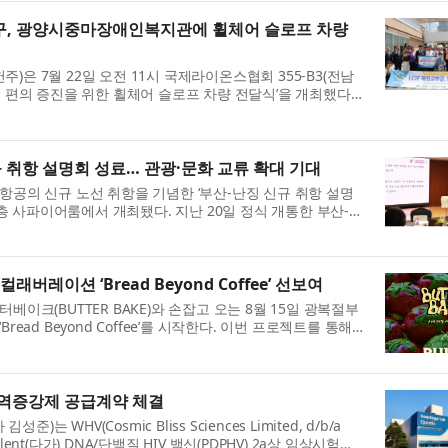
지구, 광양시중마장애인복지관에 휠체어 슬로프 차량
은 7월 22일 오전 11시 국제라이온스협회 355-B3(전남
 편의 증진을 위한 휠체어 슬로프 차량 전달식’을 개최했다.
..
규 취항 설명회 성료… 관광·문화 교류 확대 기대
항공의 신규 노선 취항을 기념한 ‘부산-난징 신규 취항 설명
1층 사파이어룸에서 개최됐다. 지난 20일 정식 개통한 부산-난
버레이션 ‘Bread Beyond Coffee’ 선보여
이크(BUTTER BAKE)와 손잡고 오는 8월 15일 광복절부
ead Beyond Coffee’를 시작한다. 이번 프로젝트를 통해
...
 면역증강제 공급계약 체결
)는 WHV(Cosmic Bliss Sciences Limited, d/b/a
lyvalent(다가) DNA/단백질 HIV 백신(PDPHV) 2a상 임상시험에