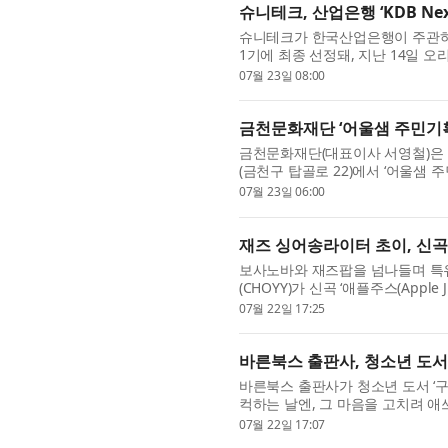
슈니테크, 산업은행 ‘KDB Nex
슈니테크가 한국산업은행이 주관하는 
1기에 최종 선정돼, 지난 14일 
했다고 밝혔다. 올해 처음 운영되는 ‘
07월 23일 08:00
금천문화재단 ‘어울샘 주민기획
금천문화재단(대표이사 서영철)은 
(금천구 탑골로 22)에서 ‘어울샘
램은 금천구 생활문화 활동가로 구.
07월 23일 06:00
재즈 싱어송라이터 초이, 신곡 
보사노바와 재즈팝을 넘나들며 특
(CHOYY)가 신곡 ‘애플주스(Apple
‘Home.’으로 데뷔한 이래 ‘Ghost in 
07월 22일 17:25
바른북스 출판사, 청소년 도서
바른북스 출판사가 청소년 도서 ‘구
컥하는 날엔, 그 마음을 고치려 애
금 느린 하루를 부끄러워하지 ...
07월 22일 17:07