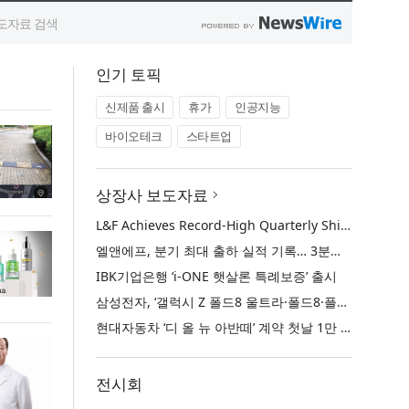
인기 토픽
신제품 출시
휴가
인공지능
바이오테크
스타트업
상장사 보도자료
L&F Achieves Record-High Quarterly Shipments, Begins LFP Supply for North American ESS in Q3 Advancing its Two-Track NCM and LFP Growth Strategy
엘앤에프, 분기 최대 출하 실적 기록… 3분기 북미 ESS향 LFP 공급 착수 NCM+LFP ‘2-Track’ 성장 전략 실현
IBK기업은행 ‘i-ONE 햇살론 특례보증’ 출시
삼성전자, ‘갤럭시 Z 폴드8 울트라·폴드8·플립8’과 ‘갤럭시 워치 울트라2·워치9’ 국내 공식 출시
현대자동차 ‘디 올 뉴 아반떼’ 계약 첫날 1만 대 돌파
전시회