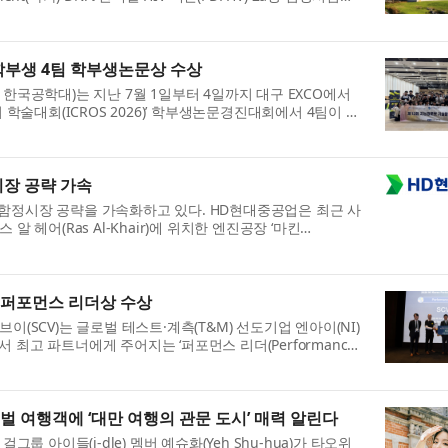
)를 ...
서 학부생 4팀 학부생논문상 수상
한국공학대)는 지난 7월 1일부터 4일까지 대구 EXCO에서
 학술대회(ICROS 2026)’ 학부생논문경진대회에서 4팀이 우
..
시장 공략 가속
함정시장 공략을 가속화하고 있다. HD현대중공업은 최근 사
 헤어(Ras Al-Khair)에 위치한 엔진공장 ‘마킨
사업 협력...
’서 퍼포먼스 리더상 수상
(SCV)는 글로벌 테스트·계측(T&M) 선도기업 엔아이(NI)
26’에서 최고 파트너에게 주어지는 ‘퍼포먼스 리더(Performance
.
벌 여행객에 ‘대만 여행의 관문 도시’ 매력 알린다
그룹 아이들(i-dle) 멤버 예슈화(Yeh Shu-hua)가 타오위