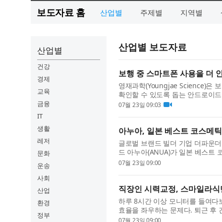
보도자료 홈
산업별
주제별
지역별
산업별 보도자료
산업별
건강
보행 중 스마트폰 사용을 더 
경제
영재과학(Youngjae Scienc
교육
확인할 수 있도록 돕는 안드로이드 애
근 스마트폰을 보며 이동하는 이...
금융
07월 23일 09:03
IT
생활
아누아, 일본 베스트 코스메틱
레저
글로벌 브랜드 빌더 기업 더파운더
드 아누아(ANUA)가 일본 베스트
문화
장 내 인기를 입증했다. 이번 성과는.
07월 23일 09:00
운송
사회
직장인 시력교정, 스마일라식
산업
하루 8시간 이상 모니터를 들여다
환경
효율을 좌우하는 문제다. 퇴근 후
정부
이 한 번쯤 있을 것이다. 이때 가...
07월 23일 09:00