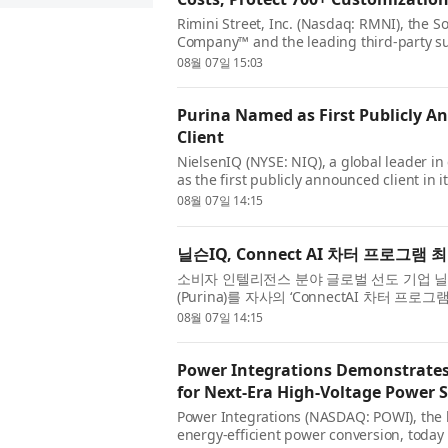
Rimini Street, Inc. (Nasdaq: RMNI), the 
Company™ and the leading third-party su
software, today announced that Khimji R
08월 07일 15:03
Purina Named as First Publicly 
Client
NielsenIQ (NYSE: NIQ), a global leader i
as the first publicly announced client in
announcement follows NIQ’s launch of the
08월 07일 14:15
닐슨IQ, Connect AI 차터 프로그램 
소비자 인텔리전스 분야 글로벌 선도 기업 닐슨I
(Purina)를 자사의 ‘ConnectAI 차터 프로그램
선정했다고 발표했다. 이번 발표는 ...
08월 07일 14:15
Power Integrations Demonstrates 
for Next-Era High-Voltage Power 
Power Integrations (NASDAQ: POWI), the le
energy-efficient power conversion, toda