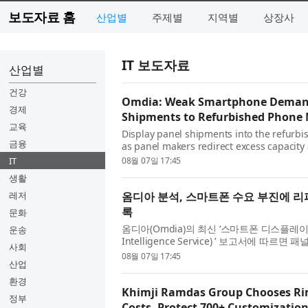
보도자료 홈
산업별
주제별
지역별
상장사
IT 보도자료
산업별
건강
Omdia: Weak Smartphone Demand 
경제
Shipments to Refurbished Phone
교육
Display panel shipments into the refurb
금융
as panel makers redirect excess capaci
manufacturers, according to Omdia’s lates
IT
08월 07일 17:45
생활
레저
옴디아 분석, 스마트폰 수요 부진에 리
록
문화
옴디아(Omdia)의 최신 ‘스마트폰 디스플레이 인
운송
Intelligence Service) ’ 보고서에
사회
른 잉여 생산 능력을 리퍼비시 스마트폰 ...
08월 07일 17:45
산업
환경
Khimji Ramdas Group Chooses Rim
정부
Costs, Protect 700+ Customizatio