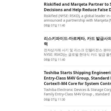
Riskified and Marqeta Partner to
Decisions and Help Reduce False 
Riskified (NYSE: RSKD), a global leader i
announced a partnership with Marqeta (
platform, to give card issuers on Mar...
08월 07일 11:40
리스키파이드-마르케타, 카드 발급사의 
력
전자상거래 사기 및 리스크 인텔리전스 분야의 글
NYSE: RSKD)는 글로벌 현대식 카드 발급 플
을 체결했다고 발표했다. 이번 협력을...
08월 07일 11:40
Toshiba Starts Shipping Engineer
Entry‑Class M4V Group, Standard
Cortex®‑M4 Core for System Contr
Toshiba Electronic Devices & Storage Co
Family Entry-Class M4V Group , standard
Cortex®-M4 core with a floating-point unit
08월 07일 11:30