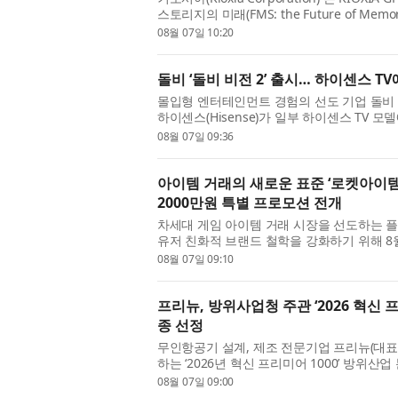
스토리지의 미래(FMS: the Future of Memory
Storage)’ 부문에서 ‘베스트 오브 쇼(Bes...
08월 07일 10:20
돌비 ‘돌비 비전 2’ 출시… 하이센스 T
몰입형 엔터테인먼트 경험의 선도 기업 돌비 래버러
하이센스(Hisense)가 일부 하이센스 TV 모델에 ‘
펌웨어 업데이트를 통해 더 많...
08월 07일 09:36
아이템 거래의 새로운 표준 ‘로켓아이템땡
2000만원 특별 프로모션 전개
차세대 게임 아이템 거래 시장을 선도하는 플
유저 친화적 브랜드 철학을 강화하기 위해 8월
특별 프로모션’을 실시한다고...
08월 07일 09:10
프리뉴, 방위사업청 주관 ‘2026 혁신 
종 선정
무인항공기 설계, 제조 전문기업 프리뉴(대
하는 ‘2026년 혁신 프리미어 1000’ 방위
프리미어 1000’은 기술 혁신성...
08월 07일 09:00