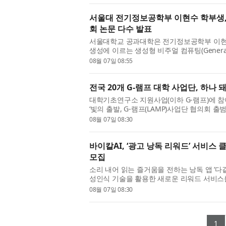
서울대 전기정보공학부 이현수 학부생,
회 논문 다수 발표
서울대학교 공과대학은 전기정보공학부 이현수
생성에 이르는 생성형 비주얼 컴퓨팅(Generative 
CVPR, ECCV 등 인공지능(AI) 및 컴퓨터...
08월 07일 08:55
전국 20개 G-램프 대학 사업단, 하나
대학기초연구소 지원사업(이하 G-램프)에 참여
‘빛의 출발, G-램프(LAMP)사업단 협의회 
단장을 비롯해 교육부와 한국연...
08월 07일 08:30
바이칼AI, ‘광고 낭독 리워드’ 서비스
모집
소리 내어 읽는 즐거움을 전하는 낭독 앱 ‘다
성인식 기술을 활용한 새로운 리워드 서비스를
를 소리 내어 읽고 퀴즈를 맞히...
08월 07일 08:30
(
1