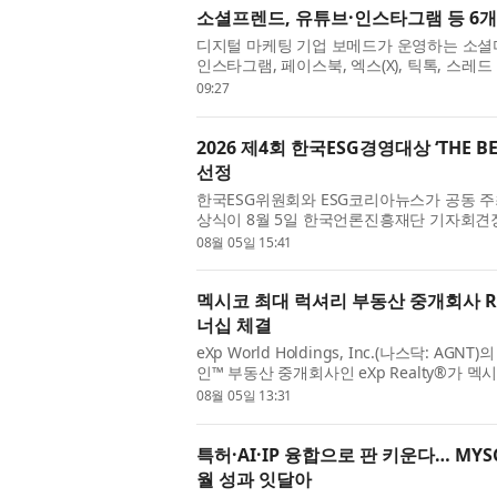
소셜프렌드, 유튜브·인스타그램 등 6개 
디지털 마케팅 기업 보메드가 운영하는 소셜미디
인스타그램, 페이스북, 엑스(X), 틱톡, 스
에서 이용할 수 있는 통합 환...
09:27
2026 제4회 한국ESG경영대상 ‘THE B
선정
한국ESG위원회와 ESG코리아뉴스가 공동 주최하는
상식이 8월 5일 한국언론진흥재단 기자회견장 1
ESG’는 ESG(환경·사회·지배구조)경영을 ...
08월 05일 15:41
멕시코 최대 럭셔리 부동산 중개회사 Roniva
너십 체결
eXp World Holdings, Inc.(나스닥:
인™ 부동산 중개회사인 eXp Realty®가 멕시코
역에서 거래 건수 기준 1위 부동산 ...
08월 05일 13:31
특허·AI·IP 융합으로 판 키운다… MYSC 
월 성과 잇달아