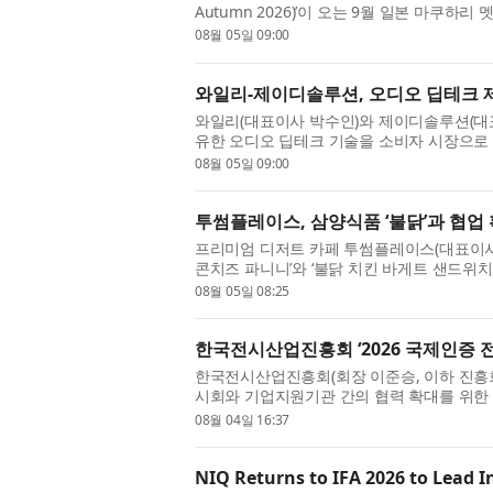
Autumn 2026)’이 오는 9월 일본 마쿠하
장장치(ESS), 태양광, 풍력, 스마트 그리드...
08월 05일 09:00
와일리-제이디솔루션, 오디오 딥테크 
와일리(대표이사 박수인)와 제이디솔루션(대
유한 오디오 딥테크 기술을 소비자 시장으로 
계약을 체결했다고 5일 밝혔다. 이...
08월 05일 09:00
투썸플레이스, 삼양식품 ‘불닭’과 협업 
프리미엄 디저트 카페 투썸플레이스(대표이사 
콘치즈 파니니’와 ‘불닭 치킨 바게트 샌드위치
계 소비자에게 사랑받는 글로...
08월 05일 08:25
한국전시산업진흥회 ‘2026 국제인증 
한국전시산업진흥회(회장 이준승, 이하 진흥회
시회와 기업지원기관 간의 협력 확대를 위한 ‘
해 2회를 맞는 이번 행사는 전국 ...
08월 04일 16:37
NIQ Returns to IFA 2026 to Lead 