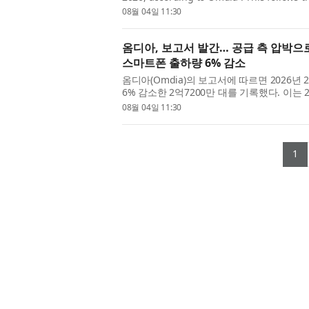
gave way to the adjustment phase of the .
08월 04일 11:30
옴디아, 보고서 발간… 공급 측 압박으로
스마트폰 출하량 6% 감소
옴디아(Omdia)의 보고서에 따르면 2026
6% 감소한 2억7200만 대를 기록했다. 이는
비용 사이클의 조정 국면으로 전환된 데...
08월 04일 11:30
(
1