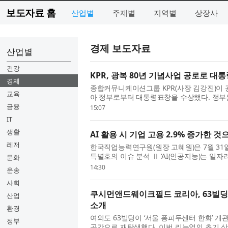
보도자료 홈
산업별
주제별
지역별
상장사
경제 보도자료
산업별
건강
KPR, 광복 80년 기념사업 공로로 대
경제
종합커뮤니케이션그룹 KPR(사장 김강진)이 
교육
아 정부로부터 대통령표창을 수상했다. 정부는
5개 기관을 ‘광복 80년 기념사업 ...
금융
15:07
IT
생활
AI 활용 시 기업 고용 2.9% 증가한 것
레저
한국직업능력연구원(원장 고혜원)은 7월 31일(금)
특별호의 이슈 분석 Ⅱ ‘AI(인공지능)는 일자
문화
고용 효과’를 통해 AI 활용 전후...
14:30
운송
사회
쿠시먼앤드웨이크필드 코리아, 63빌딩 
산업
소개
환경
여의도 63빌딩이 ‘서울 퐁피두센터 한화’ 개
정부
공간으로 재탄생했다. 이번 리뉴얼의 초기 상