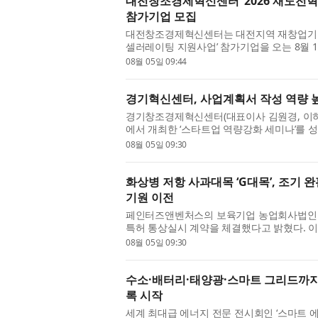
대전창조경제혁신센터 ‘2026 재도전혁
참가기업 모집
대전창조경제혁신센터는 대전지역 재창업기업을 
셀러레이팅 지원사업’ 참가기업을 오는 8월 
역 재창업기업을 발굴해 정밀진단, 비...
08월 05일 09:44
경기혁신센터, 사업계획서 작성 역량 높
경기창조경제혁신센터(대표이사 김원경, 이
에서 개최한 ‘스타트업 역량강화 세미나’를 
초기 창업자의 사업계획서 작성 ...
08월 05일 09:30
화상병 저항 사과대목 ‘G대목’, 조기 
기원 이전
페인터즈앤벤처스의 보육기업 농업회사법인
특허 통상실시 계약을 체결했다고 밝혔다. 이
배양 방법’에 대한 조직배양 특허...
08월 05일 09:30
수소·배터리·태양광·스마트 그리드까지… 
록 시작
세계 최대급 에너지 전문 전시회인 ‘스마트 에너지 