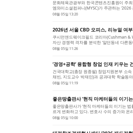
문화체육관광부와 한국콘텐츠진흥원이 주최
엠와이소셜컴퍼니(MYSC)가 주관하는 ‘202
EMA Content GROW+’ 참여 기업들이 올 6~..
08월 05일 13:20
2026년 서울 CBD 오피스, 리뉴얼 
쿠시먼앤드웨이크필드 코리아(Cushman & Wa
자산 경쟁력 격차를 분석한 ‘알던동네 다른동
서는 쿠시먼앤드웨이크필드가 독점 ...
08월 05일 11:26
‘경영+공학’ 융합형 창업 인재 키우는
건국대학교(총장 원종필) 창업지원본부 소속 학
채빈, 지도교수 박재민)과 공과대학 학술동아
준), 창업지원본부(본부장 배성준)...
08월 05일 11:19
좋은땅출판사 ‘현직 마케터들의 이기는 법
좋은땅출판사가 ‘현직 마케터들의 이기는 법률 
르게 변화하고 있다. 변호사 수의 증가와 온라
로펌과 변호사에게도 새로운 ...
08월 05일 10:00