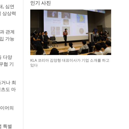
인기 사진
대, 심연
적 상상력
응과 관계
출입 가능
등 다양
KLA 코리아 김양형 대표이사가 기업 소개를 하고
 무협 기
있다
돌거나 최
텐츠도 마
레이어의
념 특별