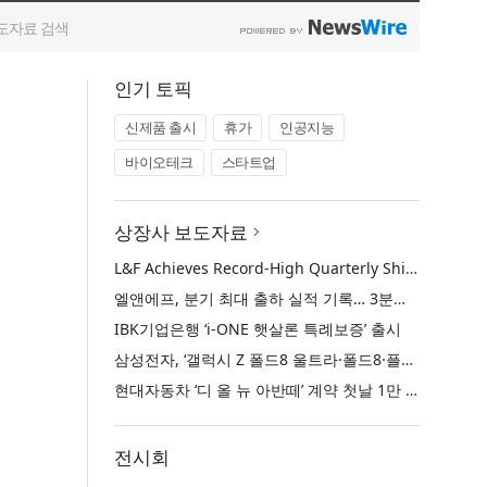
인기 토픽
신제품 출시
휴가
인공지능
바이오테크
스타트업
상장사 보도자료
L&F Achieves Record-High Quarterly Shipments, Begins LFP Supply for North American ESS in Q3 Advancing its Two-Track NCM and LFP Growth Strategy
엘앤에프, 분기 최대 출하 실적 기록… 3분기 북미 ESS향 LFP 공급 착수 NCM+LFP ‘2-Track’ 성장 전략 실현
IBK기업은행 ‘i-ONE 햇살론 특례보증’ 출시
삼성전자, ‘갤럭시 Z 폴드8 울트라·폴드8·플립8’과 ‘갤럭시 워치 울트라2·워치9’ 국내 공식 출시
현대자동차 ‘디 올 뉴 아반떼’ 계약 첫날 1만 대 돌파
전시회