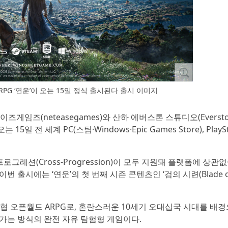
PG ‘연운’이 오는 15일 정식 출시된다 출시 이미지
즈게임즈(neteasegames)와 산하 에버스톤 스튜디오(Eversto
5일 전 세계 PC(스팀·Windows·Epic Games Store), PlaySta
로그레션(Cross-Progression)이 모두 지원돼 플랫폼에 상관
출시에는 ‘연운’의 첫 번째 시즌 콘텐츠인 ‘검의 시련(Blade ou
협 오픈월드 ARPG로, 혼란스러운 10세기 오대십국 시대를 배경
가는 방식의 완전 자유 탐험형 게임이다.