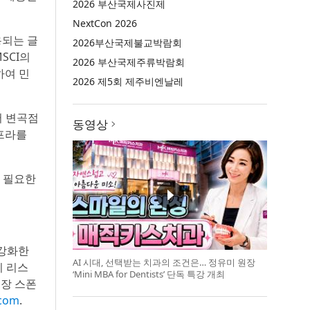
2026 부산국제사진제
NextCon 2026
용되는 글
2026부산국제불교박람회
SCI의
2026 부산국제주류박람회
하여 민
2026 제5회 제주비엔날레
서 변곡점
동영상
인프라를
데 필요한
 강화한
AI 시대, 선택받는 치과의 조건은… 정유미 원장
이 리스
‘Mini MBA for Dentists’ 단독 특강 개최
시장 스폰
com
.