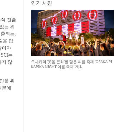
인기 사진
전망적 진술
 있는 위
제출되는,
술을 업
않아야
SCI는
하지 않
오사카의 ‘웃음 문화’를 담은 여름 축제 ‘OSAKA PI
KAPIKA NIGHT 여름 축제’ 개최
인을 위
원문에